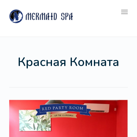
navig
Togg
navig
Красная Комната